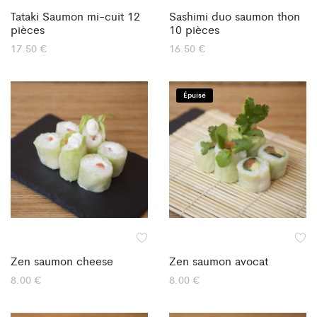
Tataki Saumon mi-cuit 12
Sashimi duo saumon thon
pièces
10 pièces
17.50
€
16.50
€
Épuisé
Zen saumon cheese
Zen saumon avocat
8.00
€
8.00
€