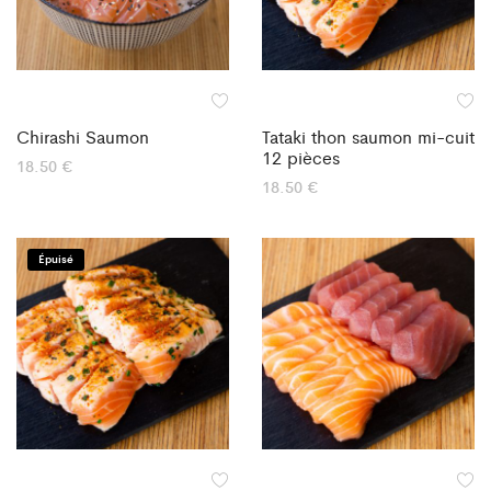
Chirashi Saumon
Tataki thon saumon mi-cuit
12 pièces
18.50
€
18.50
€
Épuisé