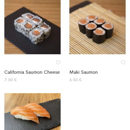
California Saumon Cheese
Maki Saumon
7.00
€
6.50
€