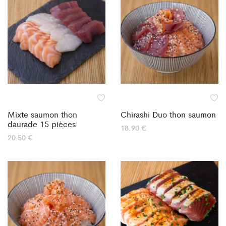
Mixte saumon thon
Chirashi Duo thon saumon
daurade 15 pièces
18.90
€
20.50
€