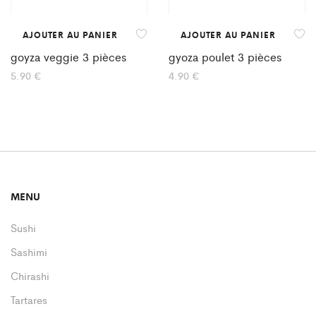
AJOUTER AU PANIER
AJOUTER AU PANIER
goyza veggie 3 pièces
gyoza poulet 3 pièces
5.90
€
4.90
€
MENU
Sushi
Sashimi
Chirashi
Tartares