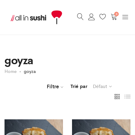
0
goyza
Home
goyza
Filtre
Trié par
Défaut