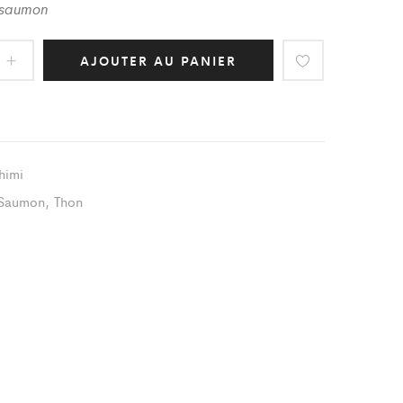
t saumon
AJOUTER AU PANIER
himi
Saumon
,
Thon