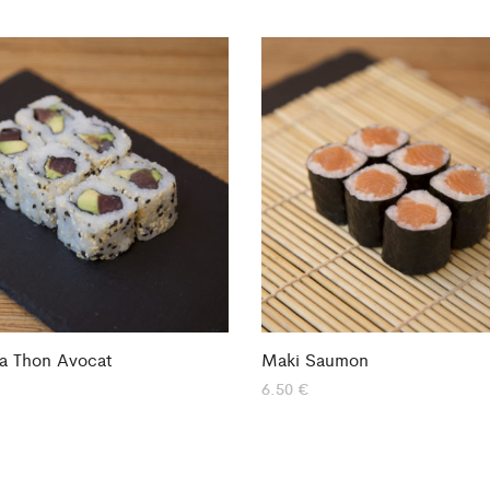
ia Thon Avocat
Maki Saumon
6.50
€