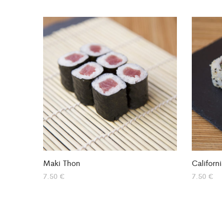
Maki Thon
Californ
7.50
€
7.50
€