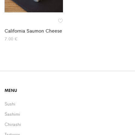
California Saumon Cheese
7.00
€
MENU
Sushi
Sashimi
Chirashi
Tartares