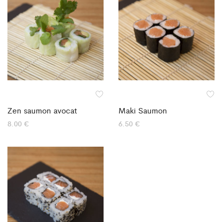
Zen saumon avocat
Maki Saumon
8.00
€
6.50
€