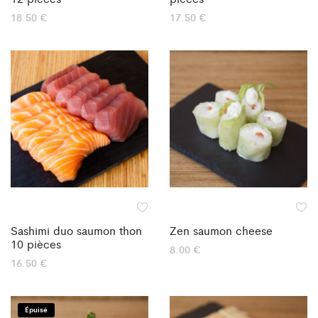
18.50
€
17.50
€
Sashimi duo saumon thon
Zen saumon cheese
10 pièces
8.00
€
16.50
€
Épuisé