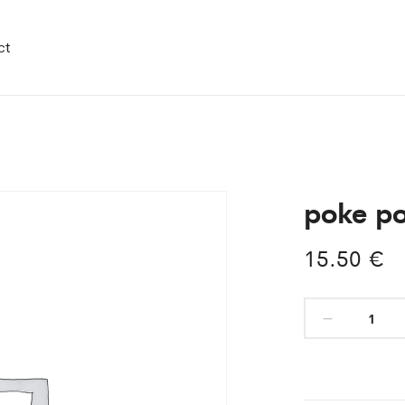
ct
poke po
15.50
€