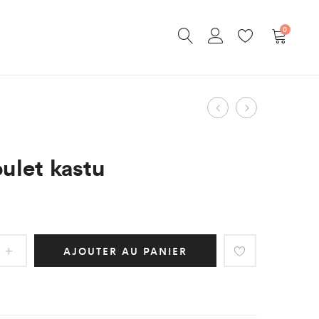
0
Mangajo
Yakitori
Navigatio
yuzu
poulet
du
&
ulet kastu
produit
citron
25cl
AJOUTER AU PANIER