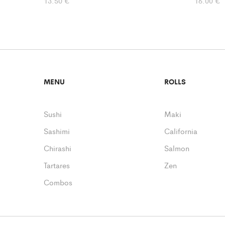
13.50
€
16.00
€
MENU
ROLLS
Sushi
Maki
Sashimi
California
Chirashi
Salmon
Tartares
Zen
Combos