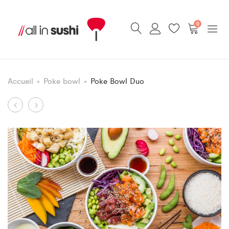
0
Accueil
Poke bowl
Poke Bowl Duo
Chirashi
Poke
Navigation
Duo
Bowl
du
thon
Végé
produit
saumon