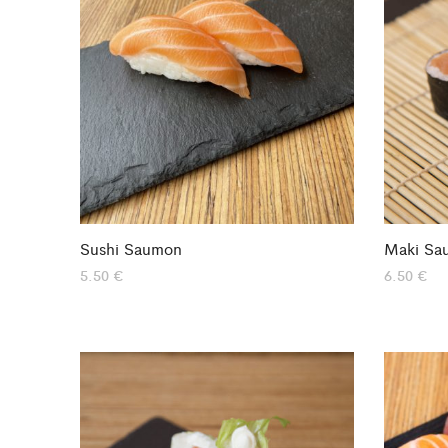
Sushi Saumon
Maki Sa
5.50
€
6.50
€