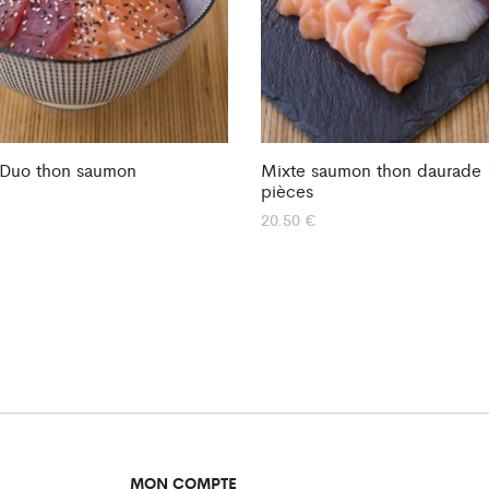
 Duo thon saumon
Mixte saumon thon daurade 
pièces
20.50
€
MON COMPTE