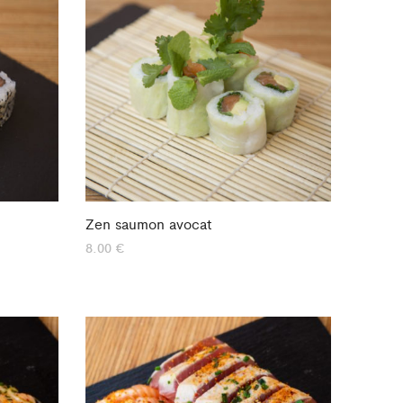
Zen saumon avocat
8.00
€