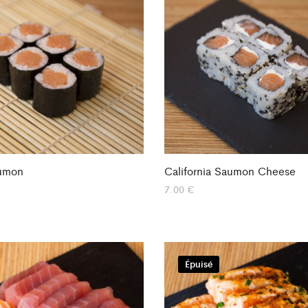
umon
California Saumon Cheese
7.00
€
Épuisé