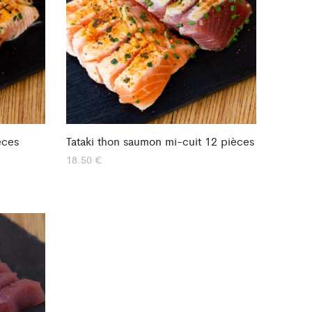
èces
Tataki thon saumon mi-cuit 12 pièces
18.50
€