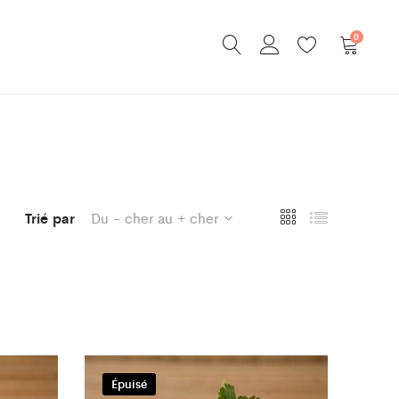
0
Trié par
Du - cher au + cher
Épuisé