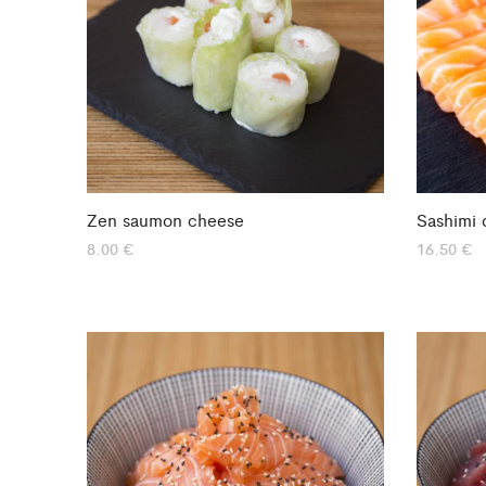
Zen saumon cheese
Sashimi 
8.00
€
16.50
€