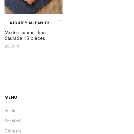
AJOUTER AU PANIER
Mixte saumon thon
daurade 15 pièces
20.50
€
MENU
Sushi
Sashimi
Chirashi