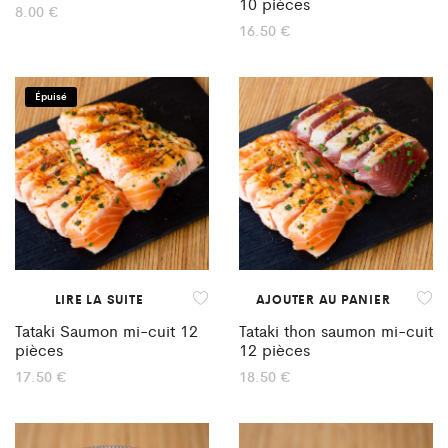
10 pièces
8.00
€
16.50
€
Épuisé
LIRE LA SUITE
AJOUTER AU PANIER
Tataki Saumon mi-cuit 12
Tataki thon saumon mi-cuit
pièces
12 pièces
17.50
€
18.50
€