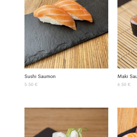
Sushi Saumon
Maki Sa
5.50
€
6.50
€