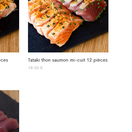
èces
Tataki thon saumon mi-cuit 12 pièces
18.50
€