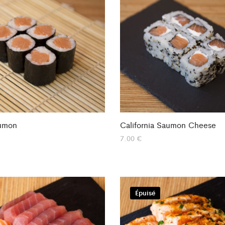
umon
California Saumon Cheese
7.00
€
Épuisé