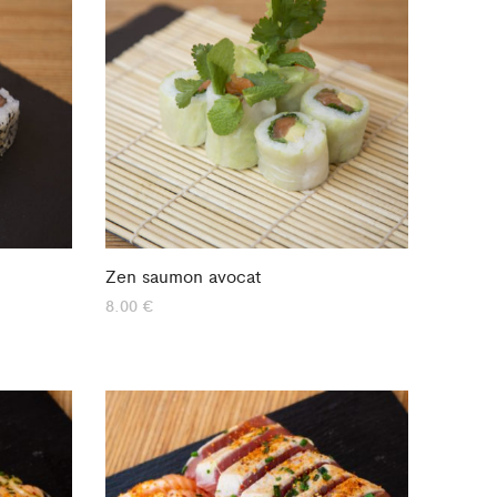
Zen saumon avocat
8.00
€