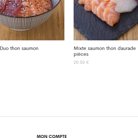
 Duo thon saumon
Mixte saumon thon daurade 
pièces
20.50
€
MON COMPTE