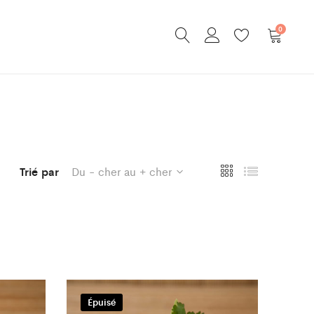
0
Trié par
Du - cher au + cher
Épuisé