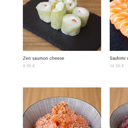
Zen saumon cheese
Sashimi 
8.00
€
16.50
€