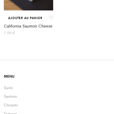
AJOUTER AU PANIER
California Saumon Cheese
7.00
€
MENU
Sushi
Sashimi
Chirashi
Tartares