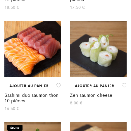
18.50
€
17.50
€
AJOUTER AU PANIER
AJOUTER AU PANIER
Sashimi duo saumon thon
Zen saumon cheese
10 pièces
8.00
€
16.50
€
Épuisé