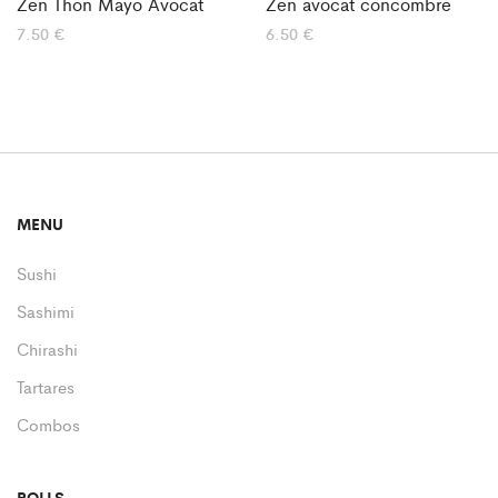
Zen Thon Mayo Avocat
Zen avocat concombre
7.50
€
6.50
€
MENU
Sushi
Sashimi
Chirashi
Tartares
Combos
ROLLS