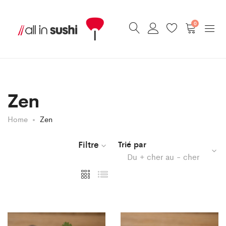
0
Zen
Home
Zen
Filtre
Trié par
Du + cher au - cher