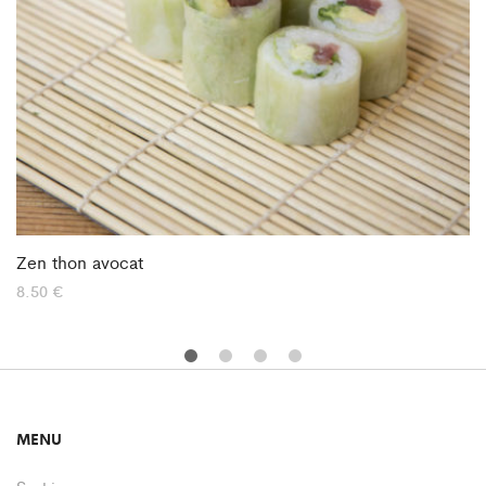
Zen thon avocat
8.50
€
MENU