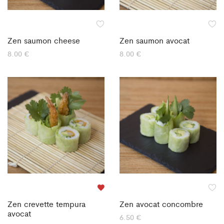
Zen saumon cheese
Zen saumon avocat
8.00
€
8.00
€
Zen crevette tempura
Zen avocat concombre
avocat
6.50
€