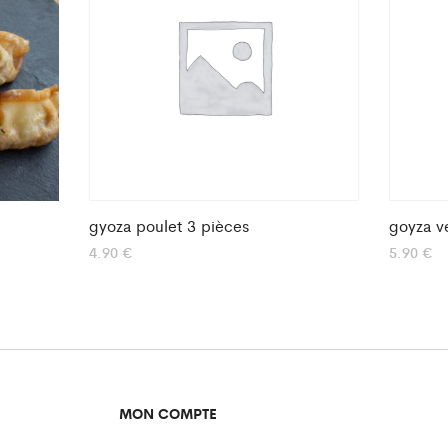
gyoza poulet 3 pièces
goyza v
4.90
€
5.90
€
MON COMPTE