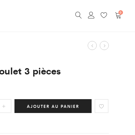
0
mochi
Yakitori
Navigatio
ananas
boeuf
du
coco
fromage
oulet 3 pièces
produit
1
pièce
AJOUTER AU PANIER