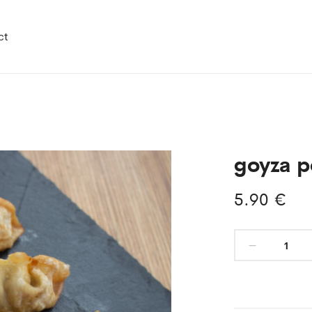
ct
goyza p
5.90
€