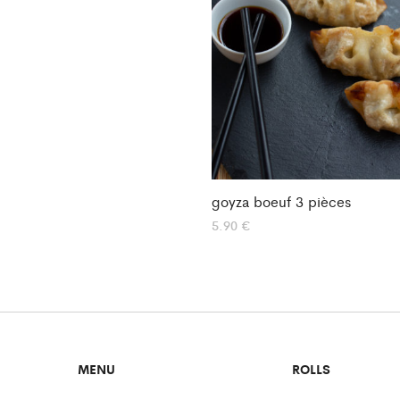
goyza boeuf 3 pièces
5.90
€
MENU
ROLLS