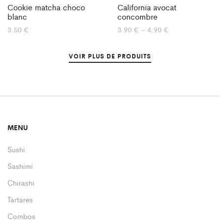
Cookie matcha choco
California avocat
blanc
concombre
3.50
€
3.90
€
–
4.90
€
VOIR PLUS DE PRODUITS
MENU
Sushi
Sashimi
Chirashi
Tartares
Combos